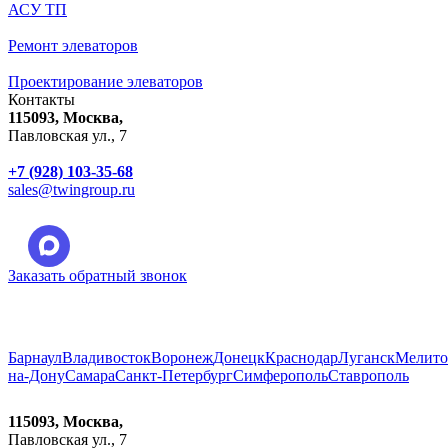
АСУ ТП
Ремонт элеваторов
Проектирование элеваторов
Контакты
115093, Москва,
Павловская ул., 7
+7 (928) 103-35-68
sales@twingroup.ru
Заказать обратный звонок
Город:
Москва
Барнаул
Владивосток
Воронеж
Донецк
Краснодар
Луганск
Мелито
на-Дону
Самара
Санкт-Петербург
Симферополь
Ставрополь
115093, Москва,
Павловская ул., 7