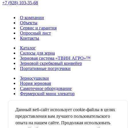
+7 (928) 103-35-68
О компании
Объекты
Сервис и гарантия
Опросный лист
Контакты
Каталог
Силосы для зерна
Зерновая система «ТВИН АГРО»™
Зерновой скребковый конвейер
Портативные погрузчики
Зерносушилки
Нория зерновая
Самотечное оборудование
Фермерский мини элеватор
Аспирационные системы
Зерноочистительные машины
Данный веб-сайт использует cookie-файлы в целях
Зерноворошители
предоставления вам лучшего пользовательского
Дробильно-смесительные аппараты
опыта на нашем сайте. Продолжая использовать